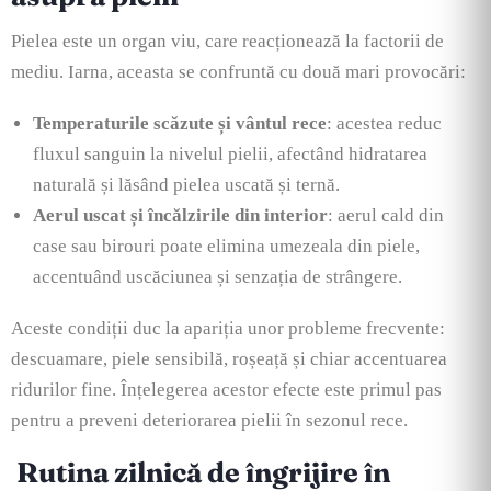
Pielea este un organ viu, care reacționează la factorii de
mediu. Iarna, aceasta se confruntă cu două mari provocări:
Temperaturile scăzute și vântul rece
: acestea reduc
fluxul sanguin la nivelul pielii, afectând hidratarea
naturală și lăsând pielea uscată și ternă.
Aerul uscat și încălzirile din interior
: aerul cald din
case sau birouri poate elimina umezeala din piele,
accentuând uscăciunea și senzația de strângere.
Aceste condiții duc la apariția unor probleme frecvente:
descuamare, piele sensibilă, roșeață și chiar accentuarea
ridurilor fine. Înțelegerea acestor efecte este primul pas
pentru a preveni deteriorarea pielii în sezonul rece.
Rutina zilnică de îngrijire în