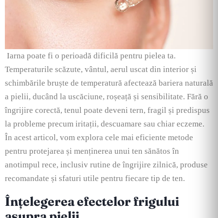
Iarna poate fi o perioadă dificilă pentru pielea ta.
Temperaturile scăzute, vântul, aerul uscat din interior și
schimbările bruște de temperatură afectează bariera naturală
a pielii, ducând la uscăciune, roșeață și sensibilitate. Fără o
îngrijire corectă, tenul poate deveni tern, fragil și predispus
la probleme precum iritații, descuamare sau chiar eczeme.
În acest articol, vom explora cele mai eficiente metode
pentru protejarea și menținerea unui ten sănătos în
anotimpul rece, inclusiv rutine de îngrijire zilnică, produse
recomandate și sfaturi utile pentru fiecare tip de ten.
Înțelegerea efectelor frigului
asupra pielii