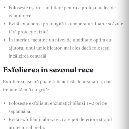
Folosește eșarfe sau fulare pentru a proteja pielea de
vântul rece.
Evită expunerea prelungită la temperaturi foarte scăzute
fără protecție fizică.
În interior, menține un nivel de umiditate optim cu
ajutorul unui umidificator, mai ales dacă folosești
încălzirea centrală.
Exfolierea în sezonul rece
Exfolierea ușoară poate fi benefică chiar și iarna, dar
trebuie făcută cu grijă:
Folosește exfolianți enzimatici blânzi 1–2 ori pe
săptămână.
Evită exfolianții abrazivi, care pot deteriora stratul
protector al pielii.