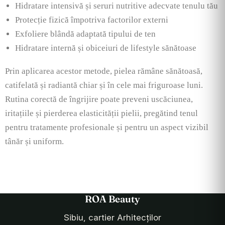
Hidratare intensivă și seruri nutritive adecvate tenulu tău
Protecție fizică împotriva factorilor externi
Exfoliere blândă adaptată tipului de ten
Hidratare internă și obiceiuri de lifestyle sănătoase
Prin aplicarea acestor metode, pielea rămâne sănătoasă,
catifelată și radiantă chiar și în cele mai friguroase luni.
Rutina corectă de îngrijire poate preveni uscăciunea,
iritațiile și pierderea elasticității pielii, pregătind tenul
pentru tratamente profesionale și pentru un aspect vizibil
tânăr și uniform.
ROA Beauty
Sibiu, cartier Arhitecților