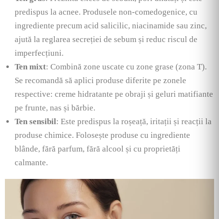
predispus la acnee. Produsele non-comedogenice, cu
ingrediente precum acid salicilic, niacinamide sau zinc,
ajută la reglarea secreției de sebum și reduc riscul de
imperfecțiuni.
Ten mixt
: Combină zone uscate cu zone grase (zona T).
Se recomandă să aplici produse diferite pe zonele
respective: creme hidratante pe obraji și geluri matifiante
pe frunte, nas și bărbie.
Ten sensibil
: Este predispus la roșeață, iritații și reacții la
produse chimice. Folosește produse cu ingrediente
blânde, fără parfum, fără alcool și cu proprietăți
calmante.