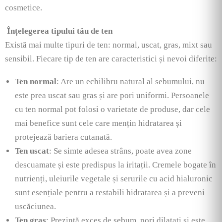
cosmetice.
Înțelegerea tipului tău de ten
Există mai multe tipuri de ten: normal, uscat, gras, mixt sau
sensibil. Fiecare tip de ten are caracteristici și nevoi diferite:
Ten normal
: Are un echilibru natural al sebumului, nu
este prea uscat sau gras și are pori uniformi. Persoanele
cu ten normal pot folosi o varietate de produse, dar cele
mai benefice sunt cele care mențin hidratarea și
protejează bariera cutanată.
Ten uscat
: Se simte adesea strâns, poate avea zone
descuamate și este predispus la iritații. Cremele bogate în
nutrienți, uleiurile vegetale și serurile cu acid hialuronic
sunt esențiale pentru a restabili hidratarea și a preveni
uscăciunea.
Ten gras
: Prezintă exces de sebum, pori dilatați și este