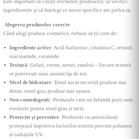
Este important să citești etichetele produselor, să verifici
ingredientele și să înțelegi ce nevoi specifice are pielea ta.
Alegerea produselor corecte
Când alegi produse cosmetice, trebuie să ții cont de:
Ingrediente active
: Acid hialuronic, vitamina C, retinol,
niacinamide, ceramide.
Textură
: Geluri, creme, seruri, emulsii – fiecare textură
se potrivește unui anumit tip de ten.
Nivel de hidratare
: Tenul uscat necesită produse mai
dense, tenul gras produse mai ușoare.
Non-comedogenic
: Produsele care nu înfundă porii sunt
esențiale pentru tenul gras și mixt.
Protecție și prevenire
: Produsele cu antioxidanți
protejează împotriva factorilor externi precum poluarea
și radiațiile UV.