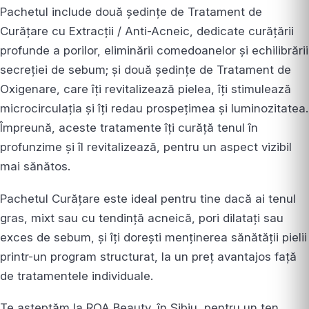
Pachetul include două ședințe de Tratament de
Curățare cu Extracții / Anti-Acneic, dedicate curățării
profunde a porilor, eliminării comedoanelor și echilibrării
secreției de sebum; și două ședințe de Tratament de
Oxigenare, care îți revitalizează pielea, îți stimulează
microcirculația și îți redau prospețimea și luminozitatea.
Împreună, aceste tratamente îți curăță tenul în
profunzime și îl revitalizează, pentru un aspect vizibil
mai sănătos.
Pachetul Curățare este ideal pentru tine dacă ai tenul
gras, mixt sau cu tendință acneică, pori dilatați sau
exces de sebum, și îți dorești menținerea sănătății pielii
printr-un program structurat, la un preț avantajos față
de tratamentele individuale.
Te așteptăm la ROA Beauty, în Sibiu, pentru un ten