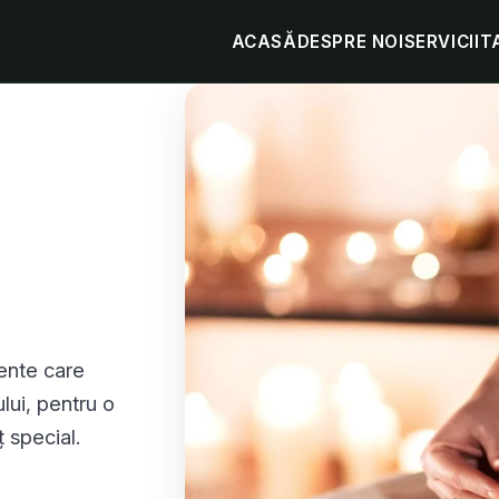
ACASĂ
DESPRE NOI
SERVICII
T
mente care
lui, pentru o
 special.