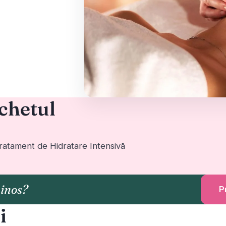
chetul
Tratament de Hidratare Intensivă
minos?
P
i