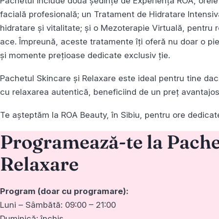
Pachetul include două ședințe de Experiența ROA, orele t
facială profesională; un Tratament de Hidratare Intensivă,
hidratare și vitalitate; și o Mezoterapie Virtuală, pentru
ace. Împreună, aceste tratamente îți oferă nu doar o piel
și momente prețioase dedicate exclusiv ție.
Pachetul Skincare și Relaxare este ideal pentru tine dacă 
cu relaxarea autentică, beneficiind de un preț avantajos
Te așteptăm la ROA Beauty, în Sibiu, pentru ore dedicate 
Programează-te la Pache
Relaxare
Program (doar cu programare):
Luni – Sâmbătă: 09:00 – 21:00
Duminică: închis