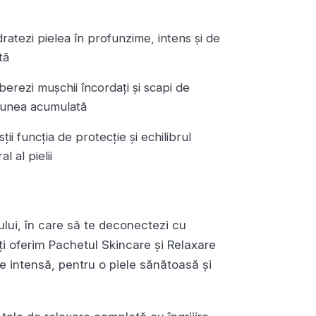
idratezi pielea în profunzime, intens și de
tă
liberezi mușchii încordați și scapi de
iunea acumulată
usții funcția de protecție și echilibrul
al al pielii
nului, în care să te deconectezi cu
ți oferim Pachetul Skincare și Relaxare
e intensă, pentru o piele sănătoasă și