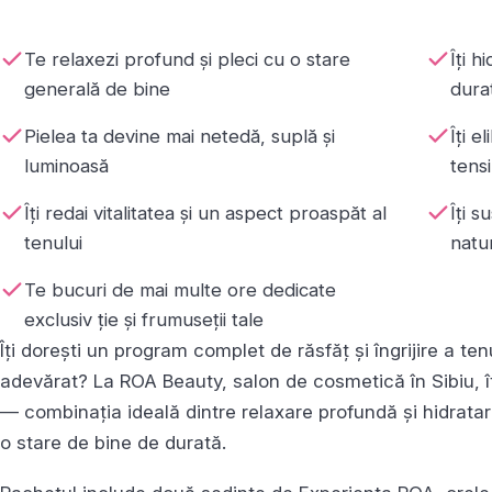
Te relaxezi profund și pleci cu o stare
Îți h
generală de bine
dura
Pielea ta devine mai netedă, suplă și
Îți e
luminoasă
tens
Îți redai vitalitatea și un aspect proaspăt al
Îți s
tenului
natur
Te bucuri de mai multe ore dedicate
exclusiv ție și frumuseții tale
Îți dorești un program complet de răsfăț și îngrijire a te
adevărat? La ROA Beauty, salon de cosmetică în Sibiu, î
— combinația ideală dintre relaxare profundă și hidratar
o stare de bine de durată.