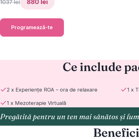
880 lei
1037 lei
Programează-te
Ce include pa
2 x Experiențe ROA – ora de relaxare
1 x 
1 x Mezoterapie Virtuală
Pregătită pentru un ten mai sănătos și lu
Benefici