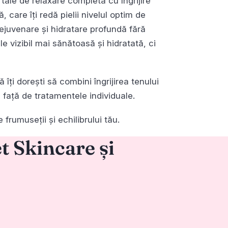
ale de relaxare completă cu îngrijire
 care îți redă pielii nivelul optim de
 rejuvenare și hidratare profundă fără
e vizibil mai sănătoasă și hidratată, ci
îți dorești să combini îngrijirea tenului
 față de tratamentele individuale.
frumuseții și echilibrului tău.
t Skincare și