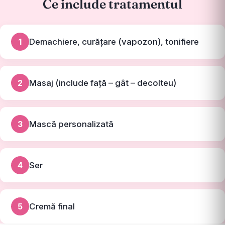
Ce include tratamentul
1
Demachiere, curățare (vapozon), tonifiere
2
Masaj (include față – gât – decolteu)
3
Mască personalizată
4
Ser
5
Cremă final