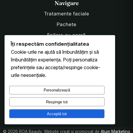
Navigare
Tratamente faciale
Pachete
Epilare cu ceară
Îți respectăm confidențialitatea
Tarife
Cookie-urile ne ajută să îmbunătățim și să
Gene & sprâncene
îmbunătățim experiența. Poți personaliza
preferințele sau accepta/respinge cookie-
urile neesențiale.
Urmărește-ne
Instagram
Personalizează
Facebook
Respinge tot
Acceptă tot
Programează-te online
© 2026 ROA Beauty. Website creat si promovat de
Atum Marketing