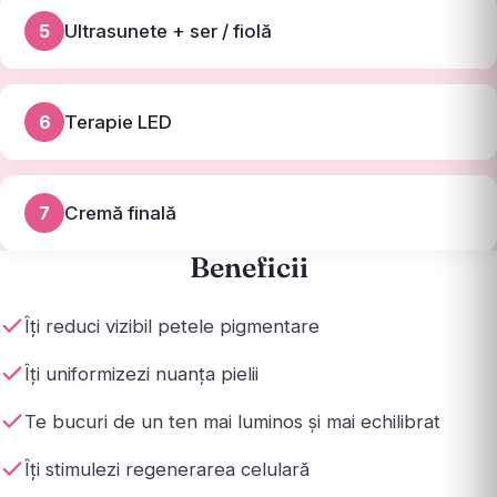
5
Ultrasunete + ser / fiolă
6
Terapie LED
7
Cremă finală
Beneficii
Îți reduci vizibil petele pigmentare
Îți uniformizezi nuanța pielii
Te bucuri de un ten mai luminos și mai echilibrat
Îți stimulezi regenerarea celulară