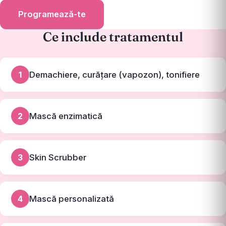
Programează-te
Ce include tratamentul
1
Demachiere, curățare (vapozon), tonifiere
2
Mască enzimatică
3
Skin Scrubber
4
Mască personalizată