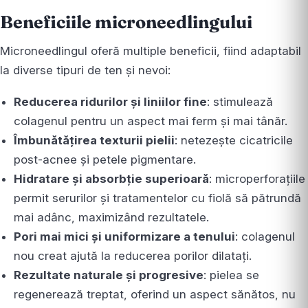
Beneficiile microneedlingului
Microneedlingul oferă multiple beneficii, fiind adaptabil
la diverse tipuri de ten și nevoi:
Reducerea ridurilor și liniilor fine
: stimulează
colagenul pentru un aspect mai ferm și mai tânăr.
Îmbunătățirea texturii pielii
: netezește cicatricile
post-acnee și petele pigmentare.
Hidratare și absorbție superioară
: microperforațiile
permit serurilor și tratamentelor cu fiolă să pătrundă
mai adânc, maximizând rezultatele.
Pori mai mici și uniformizare a tenului
: colagenul
nou creat ajută la reducerea porilor dilatați.
Rezultate naturale și progresive
: pielea se
regenerează treptat, oferind un aspect sănătos, nu